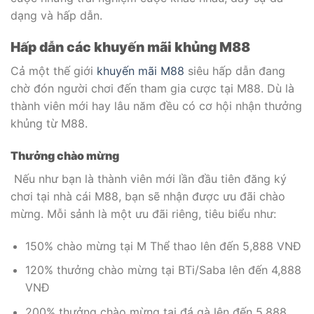
dạng và hấp dẫn.
Hấp dẫn các khuyến mãi khủng M88
Cả một thế giới
khuyến mãi M88
siêu hấp dẫn đang
chờ đón người chơi đến tham gia cược tại M88. Dù là
thành viên mới hay lâu năm đều có cơ hội nhận thưởng
khủng từ M88.
Thưởng chào mừng
Nếu như bạn là thành viên mới lần đầu tiên đăng ký
chơi tại nhà cái M88, bạn sẽ nhận được ưu đãi chào
mừng. Mỗi sảnh là một ưu đãi riêng, tiêu biểu như:
150% chào mừng tại M Thể thao lên đến 5,888 VNĐ
120% thưởng chào mừng tại BTi/Saba lên đến 4,888
VNĐ
200% thưởng chào mừng tại đá gà lên đến 5.888