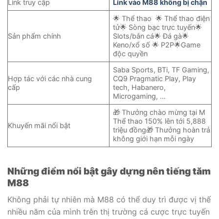
Link truy cập
Link vào M88 không bị chặn
🌟 Thể thao 🌟 Thể thao điện
tử🌟 Sòng bạc trực tuyến🌟
Sản phẩm chính
Slots/bắn cá🌟 Đá gà🌟
Keno/xổ số 🌟 P2P🌟Game
độc quyền
Saba Sports, BTi, TF Gaming,
Hợp tác với các nhà cung
CQ9 Pragmatic Play, Play
cấp
tech, Habanero,
Microgaming, …
🎁 Thưởng chào mừng tại M
Thể thao 150% lên tới 5,888
Khuyến mãi nổi bật
triệu đồng🎁 Thưởng hoàn trả
không giới hạn mỗi ngày
Những điểm nổi bật gây dựng nên tiếng tăm
M88
Không phải tự nhiên mà M88 có thể duy trì được vị thế
nhiều năm của mình trên thị trường cá cược trực tuyến