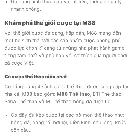
Đa dạng hình thức nạp và rút tiền, thời gian xử lý
nhanh chóng.
Khám phá thế giới cược tại M88
Với thế giới cược đa dạng, hấp dẫn, M88 mang đến
một hệ sinh thái với các sản phẩm cược phong phú,
được lựa chọn kĩ càng từ những nhà phát hành game
tiếng tăm nhất và phù hợp với sở thích của người chơi
cá cược Việt.
Cá cược thể thao siêu chất
Có tổng cộng 4 sảnh cược thể thao được cung cấp tại
nhà cái M88 bao gồm:
M88 Thể thao
, BTi Thể thao,
Saba Thể thao và M Thể thao bóng đá điện tử.
Có đầy đủ kèo cược tại các bộ môn thể thao như:
bóng đá, bóng rổ, bơi lội, điền kinh, cầu lông, khúc
côn cầu…