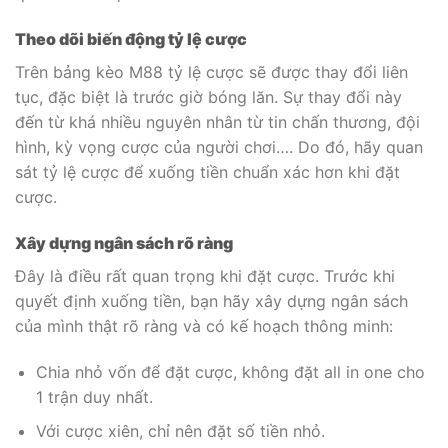
Theo dõi biến động tỷ lệ cược
Trên bảng kèo M88 tỷ lệ cược sẽ được thay đổi liên
tục, đặc biệt là trước giờ bóng lăn. Sự thay đổi này
đến từ khá nhiều nguyên nhân từ tin chấn thương, đội
hình, kỳ vọng cược của người chơi…. Do đó, hãy quan
sát tỷ lệ cược để xuống tiền chuẩn xác hơn khi đặt
cược.
Xây dựng ngân sách rõ ràng
Đây là điều rất quan trọng khi đặt cược. Trước khi
quyết định xuống tiền, bạn hãy xây dựng ngân sách
của mình thật rõ ràng và có kế hoạch thông minh:
Chia nhỏ vốn để đặt cược, không đặt all in one cho
1 trận duy nhất.
Với cược xiên, chỉ nên đặt số tiền nhỏ.