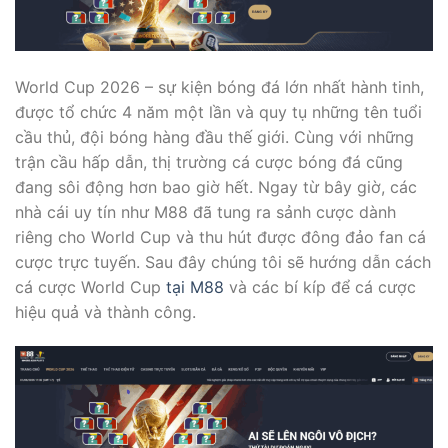
World Cup 2026 – sự kiện bóng đá lớn nhất hành tinh,
được tổ chức 4 năm một lần và quy tụ những tên tuổi
cầu thủ, đội bóng hàng đầu thế giới. Cùng với những
trận cầu hấp dẫn, thị trường cá cược bóng đá cũng
đang sôi động hơn bao giờ hết. Ngay từ bây giờ, các
nhà cái uy tín như M88 đã tung ra sảnh cược dành
riêng cho World Cup và thu hút được đông đảo fan cá
cược trực tuyến. Sau đây chúng tôi sẽ hướng dẫn cách
cá cược World Cup
tại M88
và các bí kíp để cá cược
hiệu quả và thành công.