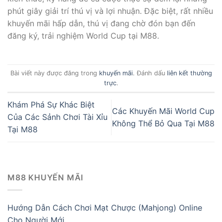
phút giây giải trí thú vị và lợi nhuận. Đặc biệt, rất nhiều
khuyến mãi hấp dẫn, thú vị đang chờ đón bạn đến
đăng ký, trải nghiệm World Cup tại M88.
Bài viết này được đăng trong
khuyến mãi
. Đánh dấu
liên kết thường
trực
.
Khám Phá Sự Khác Biệt
Các Khuyến Mãi World Cup
Của Các Sảnh Chơi Tài Xỉu
Không Thể Bỏ Qua Tại M88
Tại M88
M88 KHUYẾN MÃI
Hướng Dẫn Cách Chơi Mạt Chược (Mahjong) Online
Cho Người Mới