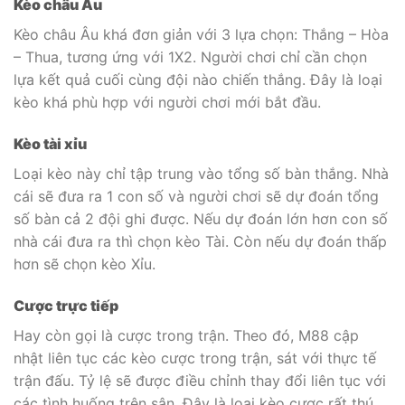
Kèo châu Âu
Kèo châu Âu khá đơn giản với 3 lựa chọn: Thắng – Hòa
– Thua, tương ứng với 1X2. Người chơi chỉ cần chọn
lựa kết quả cuối cùng đội nào chiến thắng. Đây là loại
kèo khá phù hợp với người chơi mới bắt đầu.
Kèo tài xỉu
Loại kèo này chỉ tập trung vào tổng số bàn thắng. Nhà
cái sẽ đưa ra 1 con số và người chơi sẽ dự đoán tổng
số bàn cả 2 đội ghi được. Nếu dự đoán lớn hơn con số
nhà cái đưa ra thì chọn kèo Tài. Còn nếu dự đoán thấp
hơn sẽ chọn kèo Xỉu.
Cược trực tiếp
Hay còn gọi là cược trong trận. Theo đó, M88 cập
nhật liên tục các kèo cược trong trận, sát với thực tế
trận đấu. Tỷ lệ sẽ được điều chỉnh thay đổi liên tục với
các tình huống trên sân. Đây là loại kèo cược rất thú