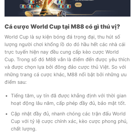
Cá cược World Cup tại M88 có gì thú vị?
World Cup là sự kiện bóng đá trọng đại, thu hút số
lượng người chơi khổng lồ do đó hầu hết các nhà cái
trực tuyến hiện nay đều cung cấp kèo cược World
Cup. Trong số đó M88 vẫn là điểm đến được yêu thích
và được chọn lựa bởi đông đảo cược thủ Việt. So với
những trang cá cược khác, M88 nổi bật bởi những ưu
điểm sau:
Tiếng tăm, uy tín đã được khẳng định với thời gian
hoạt động lâu năm, cấp phép đầy đủ, bảo mật tốt.
Cập nhật đầy đủ, nhanh chóng các trận đấu World
Cup với tỷ lệ cược chính xác, kèo cược phong phú,
chất lượng.