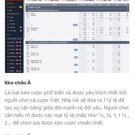
Kèo châu Á
Là loại kèo cược phổ biến và được yêu thích nhất bởi
người chơi cá cược Việt. Nhà cái sẽ đưa ra 1 tỷ lệ để
tạo sự cân bằng giữa đội mạnh và đội yếu. Người chơi
cần hiểu rõ được các loại tỷ lệ chấp như: ½, ¾, 1, 1 ½ ,
2… để chọn lựa được kèo cược chuẩn nhất.