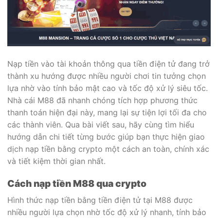
Nạp tiền vào tài khoản thông qua tiền điện tử đang trở
thành xu hướng được nhiều người chơi tin tưởng chọn
lựa nhờ vào tính bảo mật cao và tốc độ xử lý siêu tốc.
Nhà cái M88 đã nhanh chóng tích hợp phương thức
thanh toán hiện đại này, mang lại sự tiện lợi tối đa cho
các thành viên. Qua bài viết sau, hãy cùng tìm hiểu
hướng dẫn chi tiết từng bước giúp bạn thực hiện giao
dịch nạp tiền bằng crypto một cách an toàn, chính xác
và tiết kiệm thời gian nhất.
Cách nạp tiền M88 qua crypto
Hình thức nạp tiền bằng tiền điện tử tại M88 được
nhiều người lựa chọn nhờ tốc độ xử lý nhanh, tính bảo