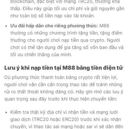
blockchain, đặc biệt với mạng TRC20, thường khá
thấp. Điều này giúp tối ưu chi phí và giữ nguyên gần
như toàn bộ số tiền nạp vào tài khoản.
Ưu đãi hấp dẫn cho riêng phương thức:
M88
thường có những chương trình tặng tiền, tặng điểm
thưởng cho người chơi nạp tiền qua crypto. Người
chơi có thể tận dụng để gia tăng số vốn ban đầu và
tối ưu chiến thắng của mình.
Lưu ý khi nạp tiền tại M88 bằng tiền điện tử
Dù phương thức thanh toán bằng crypto rất tiện lợi,
người chơi vẫn cần cẩn trọng thao tác để tránh những
rủi ro thất thoát không đáng có. Hãy ghi nhớ các lưu ý
quan trọng sau đây trước khi thực hiện chuyển tiền:
Kiểm tra thật kỹ địa chỉ ví nhận tiền và mạng lưới
giao dịch (TRC20 hoặc ERC20) trước khi xác nhận
chuyển, vì thao tác sai mạng hoặc sai ví sẽ dẫn đến