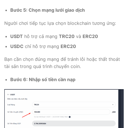
Bước 5: Chọn mạng lưới giao dịch
Người chơi tiếp tục lựa chọn blockchain tương ứng:
USDT
hỗ trợ cả mạng
TRC20
và
ERC20
USDC
chỉ hỗ trợ mạng
ERC20
Bạn cần chọn đúng mạng để tránh lỗi hoặc thất thoát
tài sản trong quá trình chuyển coin.
Bước 6: Nhập số tiền cần nạp