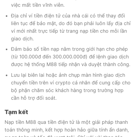
việc mất tiền vĩnh viễn.
Địa chỉ ví tiền điện tử của nhà cái có thể thay đổi
liên tục để bảo mật, do đó bạn phải luôn lấy địa chỉ
ví mới nhất trực tiếp từ trang nạp tiền cho mỗi lần
giao dịch.
Đảm bảo số tiền nạp nằm trong giới hạn cho phép
(từ 100.000đ đến 300.000.000đ) để lệnh giao dịch
được hệ thống M88 tiếp nhận và duyệt thành công.
Lưu lại biên lai hoặc ảnh chụp màn hình giao dịch
chuyển tiền trên ví crypto cá nhân để cung cấp cho
bộ phận chăm sóc khách hàng trong trường hợp
cần hỗ trợ đối soát.
Tạm kết
Nạp tiền M88 qua tiền điện tử là một giải pháp thanh
toán thông minh, kết hợp hoàn hảo giữa tính ẩn danh,