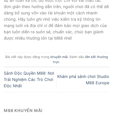
sự an toàn và tốc độ vượt trội. Chỉ với vài thao tác
đơn giản theo hướng dẫn trên, người chơi đã có thể dễ
dàng bổ sung vốn vào tài khoản một cách nhanh
chóng. Hãy luôn ghi nhớ việc kiểm tra kỹ thông tin
mạng lưới và địa chỉ ví để đảm bảo mọi giao dịch của
bạn luôn diễn ra suôn sẻ, chuẩn xác, chúc bạn giành
được nhiều thưởng lớn tại M88 nhé!
Bài viết này được đăng trong
khuyến mãi
. Đánh dấu
liên kết thường
trực
.
Sảnh Độc Quyền M88: Nơi
Khám phá sảnh chơi Studio
Trải Nghiệm Các Trò Chơi
M88 Europe
Độc Nhất
M88 KHUYẾN MÃI