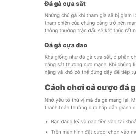
Đá gà cựa sắt
Những chú gà khi tham gia sẽ bị giam 
tham chiến của chúng càng trở nên mạn
thông thường trận đấu sẽ kết thúc rất 
Đá gà cựa dao
Khá giống như đá gà cựa sắt, ở phần c
năng sát thương cực mạnh. Khi chúng li
nặng và khó có thể đứng dậy để tiếp tụ
Cách chơi cá cược đá g
Nhờ yếu tố thú vị mà đá gà mang lại, 
thanh toán thưởng cực hấp dẫn giành c
Bạn đăng ký và nạp tiền vào tài khoả
Trên màn hình đặt cược, chọn vào mụ