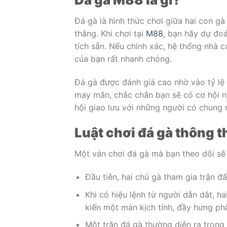
Đá gà là hình thức chơi giữa hai con g
thắng. Khi chơi tại
M88
, bạn hãy dự đoá
tích sẵn. Nếu chính xác, hệ thống nhà c
của bạn rất nhanh chóng.
Đá gà được đánh giá cao nhờ vào tỷ lệ 
may mắn, chắc chắn bạn sẽ có cơ hội nh
hội giao lưu với những người có chun
Luật chơi đá gà thông 
Một ván chơi đá gà mà bạn theo dõi sẽ 
Đầu tiên, hai chú gà tham gia trận đấ
Khi có hiệu lệnh từ người dẫn dắt, h
kiến một màn kịch tính, đầy hưng ph
Một trận đá gà thường diễn ra trong