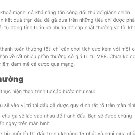
à khoẻ mạnh, có khả năng tấn công đối thủ để giành chiến
n kết quả trận đấu đá gà dựa trên những tiêu chí được ph
ái tự động tính toán lợi nhuận để cập nhật thưởng về tài k
thanh toán thưởng tốt, chỉ cần chơi tích cực kèm với một c
ận về rất nhiều phần thưởng có giá trị từ M88. Chưa kể c
g niềm đam mê cá cược qua mạng.
thường
thực hiện theo trình tự các bước như sau:
u sẽ vào vị trí thi đấu đã được quy định rất rõ trên màn hìn
ai chú gà sẽ lao vào nhau để tranh đấu. Bạn sẽ được chứng
ấn ngay trên màn hình.
 7 hồ, mỗi hồ thi đấu trong khoảng 15 phút và nghỉ giữa ch