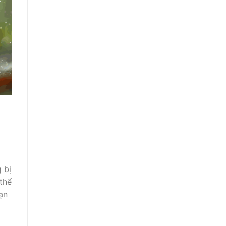
 bị
thể
ạn