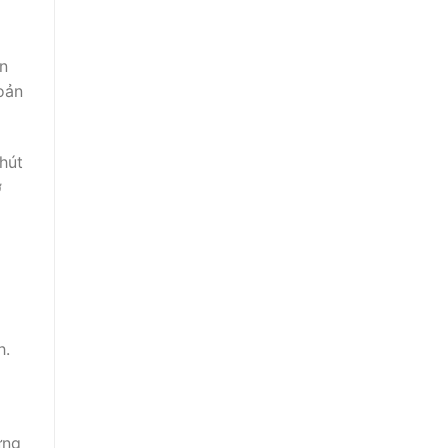
ân
hoản
hút
ơ
h.
ừng