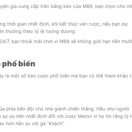
uyên gia cung cấp trên bảng kèo của M88, bạn chọn cho m
ng thời gian nhất định, khi kết thúc ván cược, nếu bạn dự
ền thưởng theo tỷ lệ tương đương.
4/7, bạn thoải mái chơi vì M88 sẽ không giới hạn tiền thư
à phổ biến
ây là một số kèo cược phổ biến mà bạn có thể tham khảo t
ủa phía bên đội chủ nhà giành chiến thắng. Hầu như người
sự ưu tiên nhất định đối với cược Meron vì họ tin rằng tỷ l
o hơn hẳn so với gà “khách”.