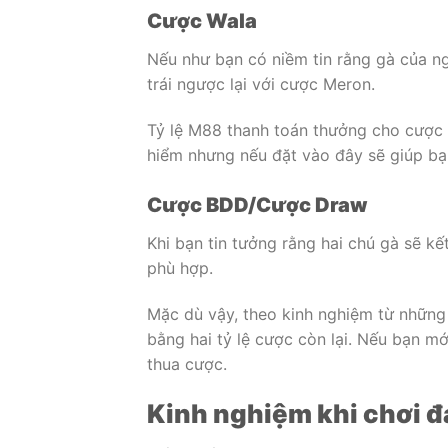
Cược Wala
Nếu như bạn có niềm tin rằng gà của ng
trái ngược lại với cược Meron.
Tỷ lệ M88 thanh toán thưởng cho cược 
hiểm nhưng nếu đặt vào đây sẽ giúp bạ
Cược BDD/Cược Draw
Khi bạn tin tưởng rằng hai chú gà sẽ kế
phù hợp.
Mặc dù vậy, theo kinh nghiệm từ những 
bằng hai tỷ lệ cược còn lại. Nếu bạn mớ
thua cược.
Kinh nghiệm khi chơi đ