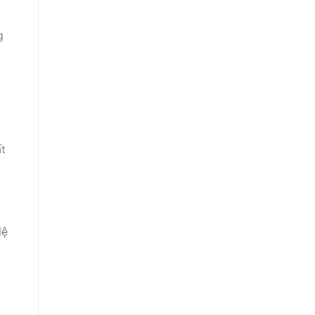
g
ất
lệ