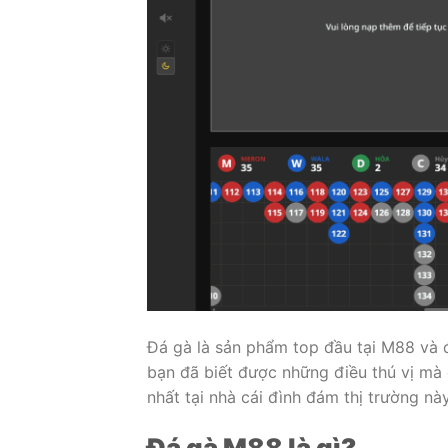
Đá gà là sản phẩm top đầu tại M88 và đ
bạn đã biết được những điều thú vị mà
nhất tại nhà cái đình đám thị trường n
Đá gà M88 là gì?