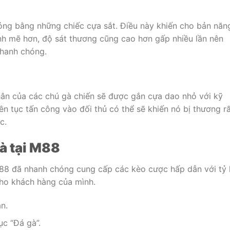
lỏng bằng những chiếc cựa sắt. Điều này khiến cho bản năn
h mẽ hơn, độ sát thương cũng cao hơn gấp nhiều lần nên
nhanh chóng.
hân của các chú gà chiến sẽ được gắn cựa dao nhỏ với kỹ
ên tục tấn công vào đối thủ có thể sẽ khiến nó bị thương r
c.
à tại M88
M88 đã nhanh chóng cung cấp các kèo cược hấp dẫn với tỷ 
ho khách hàng của mình.
n.
c “Đá gà”.