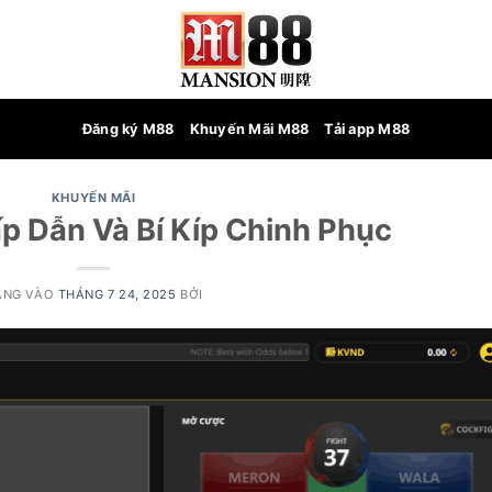
Đăng ký M88
Khuyến Mãi M88
Tải app M88
KHUYẾN MÃI
 Dẫn Và Bí Kíp Chinh Phục
ĂNG VÀO
THÁNG 7 24, 2025
BỞI